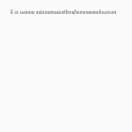
ធី ខេ សេនត្រល ផ្តល់ជូននូវការរស់នៅដ៏ប្រណិតជាមួយអាផាតមិន៤ប្រភេទ
ផ្សេងៗគ្នា ដែលបន្ទប់នីមួយៗត្រូវបានរចនាប្រកបដោយផាសុកភាពសម្រាប់អ្នក
ស្នាក់នៅ។
ស្វែងរកព័ត៌មានបន្ថែម