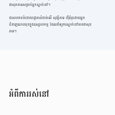
ផាសុកភាពសម្រាប់អ្នកស្នាក់នៅ។
ជាសហគមន៍ដោយផ្តោតសំខាន់លើ សុវត្ថិភាព ហ៊ុំព័ទ្ធដោយអ្នក
ជំនាញឈានមុខក្នុងឧស្សាហកម្ម ដែលនាំឲ្យការស្នាក់នៅមានផាសុខ
ភាព។
អំពីការរស់នៅ