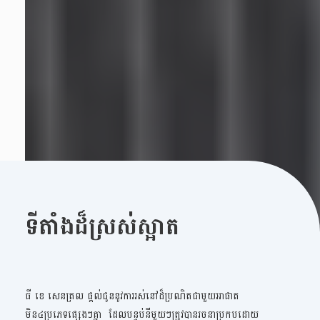
ទីតាំងដ៏ស្រស់ស្អាត
ធី ខេ សេនត្រល ផ្តល់ជូននូវការរស់នៅដ៏ប្រណិតជាមួយអាផាត
មិន៤ប្រភេទផ្សេងៗគ្នា ដែលបន្ទប់នីមួយៗត្រូវបានរចនាប្រកបដោយ