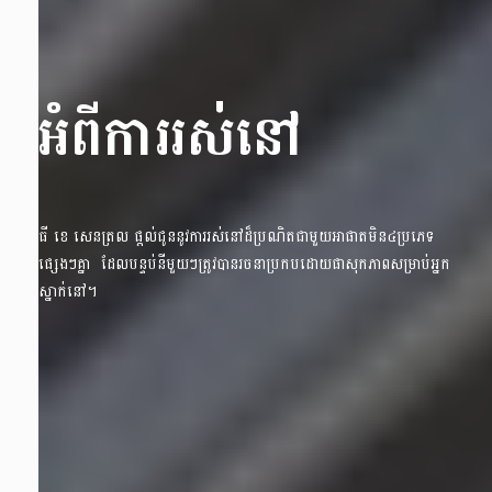
អំពីការរស់នៅ
ធី ខេ សេនត្រល ផ្តល់ជូននូវការរស់នៅដ៏ប្រណិតជាមួយអាផាតមិន៤ប្រភេទ
ផ្សេងៗគ្នា ដែលបន្ទប់នីមួយៗត្រូវបានរចនាប្រកបដោយផាសុកភាពសម្រាប់អ្នក
ស្នាក់នៅ។