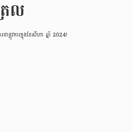
ត្រល
លូវការក្នុងខែសីហា ឆ្នាំ 2024!