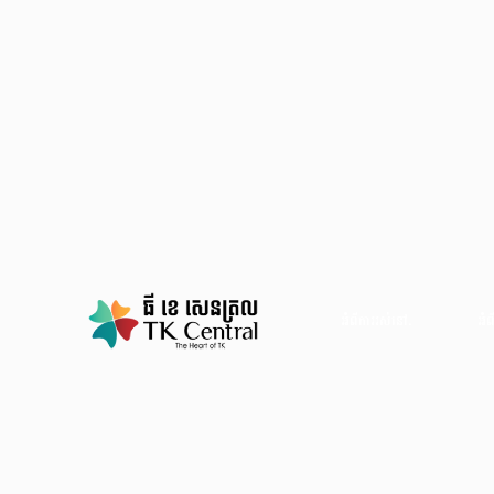
អំពីការរស់នៅ.
អំព