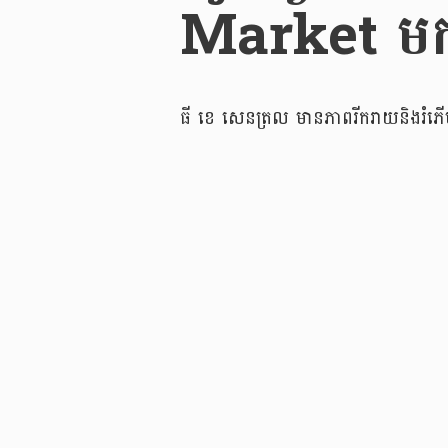
Market មកក
ធី ខេ សេនត្រល មានភាពរីករាយនិងរំភើ