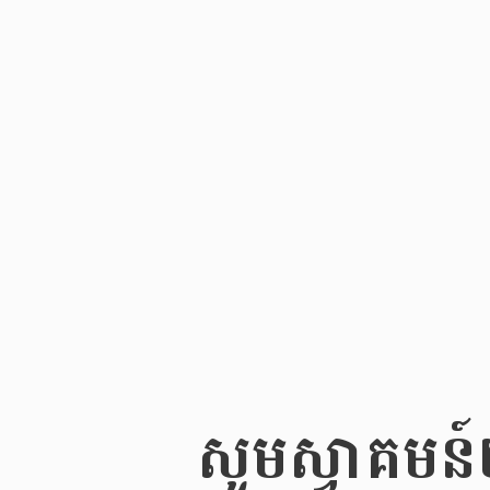
សូមស្វាគមន