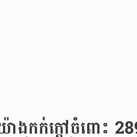
៍យ៉ាងកក់ក្តៅចំពោះ 2