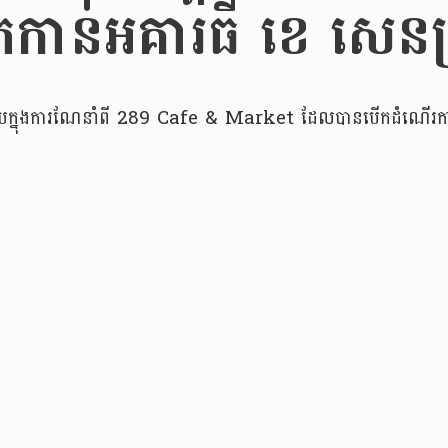
ាន់អគារធី ខេ សេន
បក្នុងការណែនាំពី 289 Cafe & Market ដែលបានបើកដំណើរការជាផ្